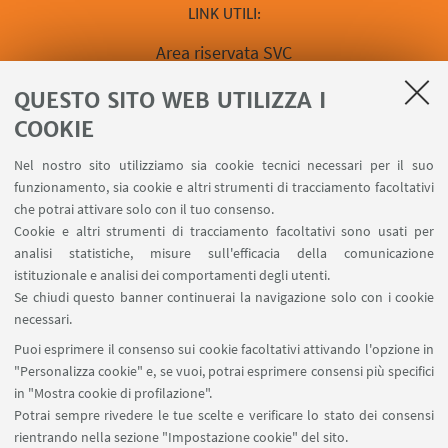
LINK UTILI
Area riservata SVC
Calendario prenotazione Aule
QUESTO SITO WEB UTILIZZA I
Prenota un'aula
COOKIE
Contatti
Contatta la Biblioteca del Dipartimento
Nel nostro sito utilizziamo sia cookie tecnici necessari per il suo
Forms per sottomissione notizie
funzionamento, sia cookie e altri strumenti di tracciamento facoltativi
che potrai attivare solo con il tuo consenso.
Link a Segnala un Evento
Cookie e altri strumenti di tracciamento facoltativi sono usati per
Forms per proposta di seminario
analisi statistiche, misure sull'efficacia della comunicazione
Prenota una sala riunioni del Dipartimento
istituzionale e analisi dei comportamenti degli utenti.
Carta dei Servizi
Se chiudi questo banner continuerai la navigazione solo con i cookie
necessari.
SEGUI UNIBO SU:
Puoi esprimere il consenso sui cookie facoltativi attivando l'opzione in
"Personalizza cookie" e, se vuoi, potrai esprimere consensi più specifici
in "Mostra cookie di profilazione".
Potrai sempre rivedere le tue scelte e verificare lo stato dei consensi
rientrando nella sezione "Impostazione cookie" del sito.
APP: