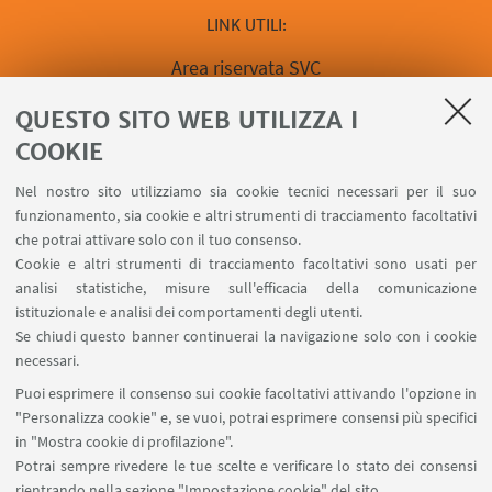
LINK UTILI
Area riservata SVC
Calendario prenotazione Aule
QUESTO SITO WEB UTILIZZA I
Prenota un'aula
COOKIE
Contatti
Contatta la Biblioteca del Dipartimento
Nel nostro sito utilizziamo sia cookie tecnici necessari per il suo
Forms per sottomissione notizie
funzionamento, sia cookie e altri strumenti di tracciamento facoltativi
che potrai attivare solo con il tuo consenso.
Link a Segnala un Evento
Cookie e altri strumenti di tracciamento facoltativi sono usati per
Forms per proposta di seminario
analisi statistiche, misure sull'efficacia della comunicazione
Prenota una sala riunioni del Dipartimento
istituzionale e analisi dei comportamenti degli utenti.
Carta dei Servizi
Se chiudi questo banner continuerai la navigazione solo con i cookie
necessari.
SEGUI UNIBO SU:
Puoi esprimere il consenso sui cookie facoltativi attivando l'opzione in
"Personalizza cookie" e, se vuoi, potrai esprimere consensi più specifici
in "Mostra cookie di profilazione".
Potrai sempre rivedere le tue scelte e verificare lo stato dei consensi
rientrando nella sezione "Impostazione cookie" del sito.